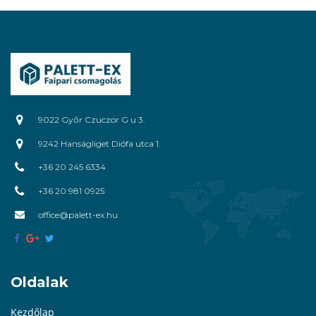
9022 Győr Czuczor G u 3.
9242 Hanságliget Diófa utca 1.
+36 20 245 6334
+36 20 981 0925
office@palett-ex.hu
Oldalak
Kezdőlap