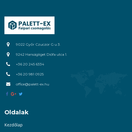
9022 Győr Czuczor G u 3.
9242 Hanságliget Diófa utca 1.
+36 20 245 6334
+36 20 981 0925
office@palett-ex.hu
Oldalak
Kezdőlap